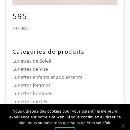
595
147,00
€
Catégories de produits
Lunettes de Soleil
Lunettes de Vue
Lunettes enfants et adolescents
Lunettes femmes
Lunettes hommes
Lunettes mixtes
Nous utilisons des cookies pour vous garantir la meilleure
expérience sur notre site web. Si vous continuez à utiliser ce
site, nous supposerons que vous en êtes satisfait.
Optique Coilliot 14, rue de Fleurus LILLE