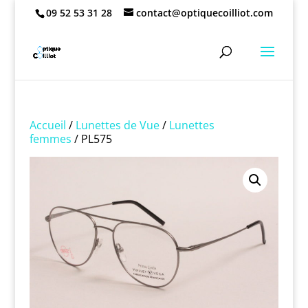
09 52 53 31 28
contact@optiquecoilliot.com
Accueil
/
Lunettes de Vue
/
Lunettes
femmes
/ PL575